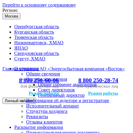
Перейти к основному содержимому
Регион:
Москва
Оренбургская область
Курганская область
Тюменская область
Нижневартовск, ХМАО
ЯНАО
Свердловская область
Сургут, ХМАО
О компании
Главная страница АО «Энергосбытовая компания «Восток»
Общие сведения
Органы управления
8 800 250-60-06
8 800 250-28-74
Общее собрание акционеров
для физических лиц
для юридических лиц
Совет директоров
Режим работы
Режим работы
Генеральный директор
Информация об аудиторе и регистраторе
Личный кабинет
Исполнительный аппарат
Структура холдинга
Реквизиты
Отзывы клиентов
Раскрытие информации
Правоустанавливающие документы