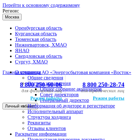
Перейти к основному содержимому
Регион:
Москва
Оренбургская область
Курганская область
Тюменская область
Нижневартовск, ХМАО
ЯНАО
Свердловская область
Сургут, ХМАО
О компании
Главная страница АО «Энергосбытовая компания «Восток»
Общие сведения
Органы управления
8 800 250-60-06
8 800 250-28-74
Общее собрание акционеров
для физических лиц
для юридических лиц
Совет директоров
Режим работы
Режим работы
Генеральный директор
Информация об аудиторе и регистраторе
Личный кабинет
Исполнительный аппарат
Структура холдинга
Реквизиты
Отзывы клиентов
Раскрытие информации
Правоустанавливающие документы