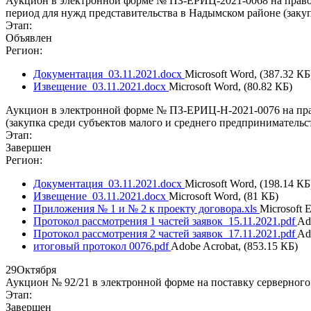
Аукцион в электронной форме № ПЗ-ЕРИЦ-2021-0068 на право 
период для нужд представительства в Надымском районе (зак
Этап:
Объявлен
Регион:
Документация_03.11.2021.docx
Microsoft Word, (387.32 КБ
Извещение_03.11.2021.docx
Microsoft Word, (80.82 КБ)
Аукцион в электронной форме № ПЗ-ЕРИЦ-Н-2021-0076 на прав
(закупка среди субъектов малого и среднего предпринимательс
Этап:
Завершен
Регион:
Документация_03.11.2021.docx
Microsoft Word, (198.14 КБ
Извещение_03.11.2021.docx
Microsoft Word, (81 КБ)
Приложения № 1 и № 2 к проекту договора.xls
Microsoft E
Протокол рассмотрения 1 частей заявок_15.11.2021.pdf
Ad
Протокол рассмотрения 2 частей заявок_17.11.2021.pdf
Ad
итоговый протокол 0076.pdf
Adobe Acrobat, (853.15 КБ)
29
Октября
Аукцион № 92/21 в электронной форме на поставку серверного
Этап:
Завершен