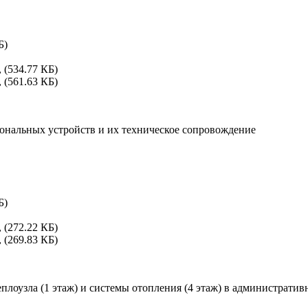
Б)
 (534.77 КБ)
 (561.63 КБ)
ональных устройств и их техническое сопровождение
Б)
 (272.22 КБ)
 (269.83 КБ)
плоузла (1 этаж) и системы отопления (4 этаж) в администрати