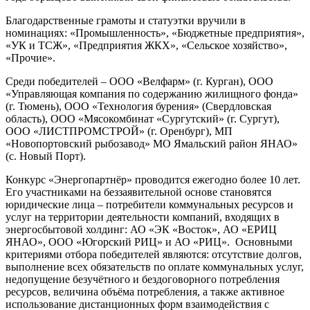
Благодарственные грамоты и статуэтки вручили в
номинациях: «Промышленность», «Бюджетные предприятия»,
«УК и ТСЖ», «Предприятия ЖКХ», «Сельское хозяйство»,
«Прочие».
Среди победителей – ООО «Велфарм» (г. Курган), ООО
«Управляющая компания по содержанию жилищного фонда»
(г. Тюмень), ООО «Технология бурения» (Свердловская
область), ООО «Мясокомбинат «Сургутский» (г. Сургут),
ООО «ЛИСТПРОМСТРОЙ» (г. Оренбург), МП
«Новопортовский рыбозавод» МО Ямальский район ЯНАО»
(с. Новый Порт).
Конкурс «Энергопартнёр» проводится ежегодно более 10 лет.
Его участниками на беззаявительной основе становятся
юридические лица – потребители коммунальных ресурсов и
услуг на территории деятельности компаний, входящих в
энергосбытовой холдинг: АО «ЭК «Восток», АО «ЕРИЦ
ЯНАО», ООО «Югорский РИЦ» и АО «РИЦ». Основными
критериями отбора победителей являются: отсутствие долгов,
выполнение всех обязательств по оплате коммунальных услуг,
недопущение безучётного и бездоговорного потребления
ресурсов, величина объёма потребления, а также активное
использование дистанционных форм взаимодействия с