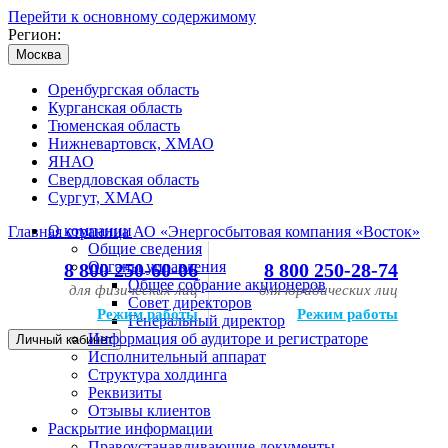
Перейти к основному содержимому
Регион:
Москва
Оренбургская область
Курганская область
Тюменская область
Нижневартовск, ХМАО
ЯНАО
Свердловская область
Сургут, ХМАО
О компании
Главная страница АО «Энергосбытовая компания «Восток»
Общие сведения
Органы управления
8 800 250-60-06
8 800 250-28-74
Общее собрание акционеров
для физических лиц
для юридических лиц
Совет директоров
Режим работы
Режим работы
Генеральный директор
Информация об аудиторе и регистраторе
Личный кабинет
Исполнительный аппарат
Структура холдинга
Реквизиты
Отзывы клиентов
Раскрытие информации
Правоустанавливающие документы