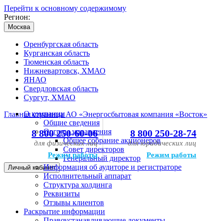
Перейти к основному содержимому
Регион:
Москва
Оренбургская область
Курганская область
Тюменская область
Нижневартовск, ХМАО
ЯНАО
Свердловская область
Сургут, ХМАО
О компании
Главная страница АО «Энергосбытовая компания «Восток»
Общие сведения
Органы управления
8 800 250-60-06
8 800 250-28-74
Общее собрание акционеров
для физических лиц
для юридических лиц
Совет директоров
Режим работы
Режим работы
Генеральный директор
Информация об аудиторе и регистраторе
Личный кабинет
Исполнительный аппарат
Структура холдинга
Реквизиты
Отзывы клиентов
Раскрытие информации
Правоустанавливающие документы